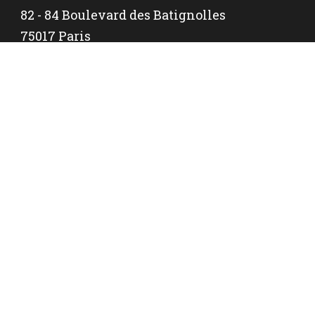
82 - 84 Boulevard des Batignolles
75017 Paris
Métro Villiers (ligne 2,3)
18 Rue Philibert Delorme
75017 Paris
Métro Wagram (ligne 3)
SIRET : 504 778 705 00039